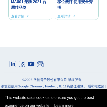
MA801 榮獲 2021 台
移位機秤 使用安全聲
停問
灣精品獎
明
查看詳情
查看詳情
體組成分析儀
急救移位秤
Email:
info_cec@charder.com.tw
產品資訊
應用領域
Phone:
+886-4-2406-3766
常見問題
最新消息
Fax:
+886-4-2406-5612
關於我們
聯絡我們
©2026
啟德電子股份有限公司
版權所有。
Address:
41262
台中市
大里區
國中路103號
瀏覽器使用Google Chrome，Firefox，IE 11為最佳瀏覽。
隱私權政策
|
條款及細則
This website uses cookies to ensure you get the best
experience on our website.
Learn more...