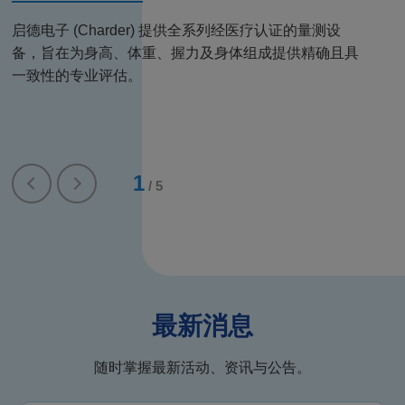
启德电子 (Charder) 提供全系列经医疗认证的量测设
食品秤可协助节省时间并减少浪费，提升作业效率。
专业物流秤具备快速、精准与耐用特性，可协助提升作
健康管理，就从居家做起。选择一台适合的体重计，让
兽医专用秤系列，秉持与医疗级人体秤相同的精确度与
备，旨在为身高、体重、握力及身体组成提供精确且具
适用于厨房、市集及出货月台等多种场域。 具备坚固
业效率、确保法规遵循并优化成本控制。
你能准确的记录体重、体脂率、肌肉量与水分变化，一
可靠性标准，旨在协助专业人员为动物提供更高水准的
一致性的专业评估。
耐用与防水设计，提供精确量测能力，确保产品品质稳
步一步更了解自己的身体与健康状态。
医疗照护。
定一致。
1
/
5
最新消息
随时掌握最新活动、资讯与公告。