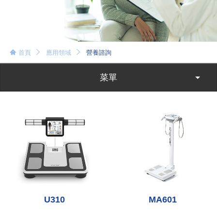
首頁
應用領域
營養諮詢
菜單
MA601
U310