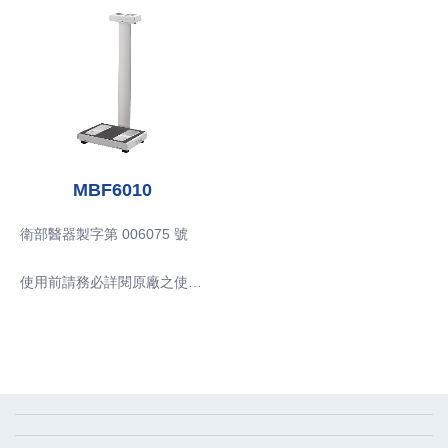
■ 產品用途
■ 產品型號：MA801
■ 產品型號：MBF6000/MBF
量測體重與身體組成。
■ 產品敘述
6010
■ 量測原理
本產品利用身體不同的電阻抗
■ 產品敘述
應用生物阻抗分析法（Bioele
特性並結合身體組成定律、水
本產品是量測體重，並藉由量
ctrical Impedance Analysis，
含量、身體密度、年齡、人
測使用者身體局部生物阻抗值
BIA）的工作原理，再配合如
種、性別等相關的生物特質，
來估計身體組成之器材。
性別、身高、體重、年齡等相
藉以估算出體組成成份。
■ 用途、效能
關因素，換算出測量者的身體
■ 產品用途
1. 使用年齡: 6-85歲
MBF6010
組成，用以判斷身體是否過
量測體重與身體組成。
2. 體重 0-300.0 kg，遞增數
胖。(使用時若輸入的資料不
■ 量測原理
值:0.1kg;
衛部醫器製字第 006075 號
正確，將導致量測數據顯示不
應用生物阻抗分析法（Bioele
3. 身體質量指數(BMI, kg/m
正確)
ctrical Impedance Analysis，
2):10-60 kg/m2，遞增數值:0.
使用前請務必詳閱原廠之使用
BIA）的工作原理，再配合如
1kg/m2;
說明書並遵照指示使用。
性別、身高、體重、年齡等相
4. 體脂率(BF%, %):2-60%,遞
關因素，換算出測量者的身體
增數值:0.1%;
■ 產品型號：MBF6000/MBF
組成，用以判斷身體是否過
5. 體脂重量(FM, kg):0-75kg,
6010
胖。(使用時若輸入的資料不
遞增數值:0.1kg;
■ 產品敘述
體組成分析儀
急救移位秤
正確，將導致量測數據顯示不
6. 去脂重量(FFM, kg):0-150
本產品是量測體重，並藉由量
Email:
info_cec@charder.com.tw