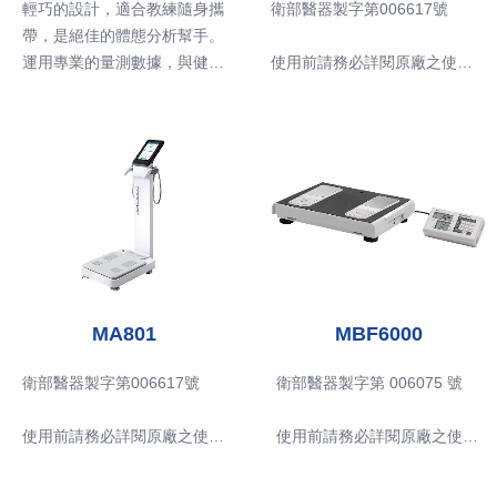
衛部醫器製字第006617號
輕巧的設計，適合教練隨身攜
帶，是絕佳的體態分析幫手。
使用前請務必詳閱原廠之使用
運用專業的量測數據，與健身
說明書並遵照指示使用。
課程相連接，方便隨時追蹤學
員的鍛鍊成果，即時調整鍛鍊
■ 產品型號：MA601
強度/位置，證實課程的成
■ 產品敘述
效！
本產品是應用生物電阻抗分析
(Bioelectrical impedance ana
*本產品為家用產品，僅作為
lysis, BIA) 進行人體組成量
健康紀錄用途，非屬醫療器
測，其原理是應用物理中的歐
材；消費者使用前應詳閱產品
姆定律，利用身體細胞及各部
說明書
位不同的電阻抗特性，以分析
MA801
MBF6000
儀測得人體的電阻和電抗，並
結合身體組成定律包括細胞含
衛部醫器製字第006617號
衛部醫器製字第 006075 號
水量、身體密度、年齡、人
種、性別等相關的生物特質，
使用前請務必詳閱原廠之使用
使用前請務必詳閱原廠之使用
藉以量測並估算出人體的組成
說明書並遵照指示使用。
說明書並遵照指示使用。
成份。