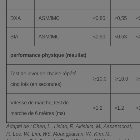
DXA
ASM/IMC
<0,80
<0,55
<
BIA
ASM/IMC
<0,90
<0,63
<
performance physique (résultat)
Test de lever de chaise répété
≧10.0
≧10.0
≧
cinq fois (en secondes)
Vitesse de marche, test de
<1,2
<1,2
<
marche de 6 mètres (ms)
Adapté de : Chen, L., Hsiao, F., Akishita, M., Assantachai,
P., Lee, W., Lim, WS, Muangpaisan, W., Kim, M.,