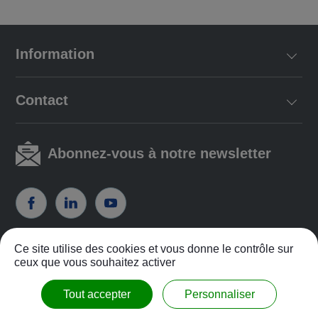
Information
Contact
Abonnez-vous à notre newsletter
Ce site utilise des cookies et vous donne le contrôle sur
Politique de confidentialité
|
Politique de service
ceux que vous souhaitez activer
COPYRIGHT ©2026
Charder Electronic Co., Ltd.
Tout accepter
Personnaliser
ALL RIGHTS RESERVED.