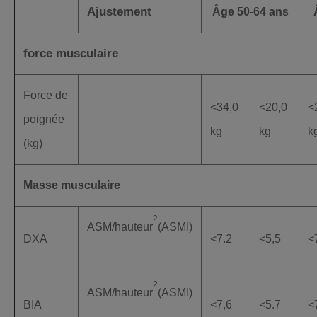
Ajustement
Âge 50-64 ans
force musculaire
Force de
<34,0
<20,0
<
poignée
kg
kg
k
(kg)
Masse musculaire
2
ASM/hauteur
(ASMI)
DXA
<7.2
<5,5
<
2
ASM/hauteur
(ASMI)
BIA
<7,6
<5.7
<