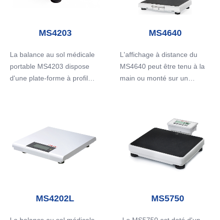
MS4203
MS4640
La balance au sol médicale
L'affichage à distance du
portable MS4203 dispose
MS4640 peut être tenu à la
d'une plate-forme à profil
main ou monté sur un
bas pour une utilisation facile
support en option ou au mur,
et sûre, idéale pour un
et enregistre le poids, la
usage professionnel et
taille (saisis manuellement)
domestique.
et l'IMC. La connectivité USB
permet la transmission des
données vers un PC ou une
imprimante thermique en
option. Des modules sans fil
sont également disponibles.
MS4202L
MS5750
Cette balance est dotée
d'une grande plate-forme en