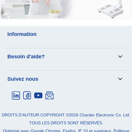
Information
Analyse de la composition
Échelle de transfert des
Besoin d'aide?
corporelle
patients
Des produits
Application
Email:
info_cec@charder.com.tw
Suivez nous
Soutien
Des nouvelles
Téléphoner:
+886-4-2406-3766
À propos de nous
Nous contacter
Fax:
+886-4-2406-5612
Address:
No. 103, Guozhong Rd.,
Dali Dist.
Taichung City
41262
Taiwan (R.O.C)
DROITS D'AUTEUR COPYRIGHT ©2026
Charder Electronic Co, Ltd.
TOUS LES DROITS SONT RÉSERVÉS.
Optimisé avec Google Chrome, Firefox, IE 10 et supérieur.
Politique