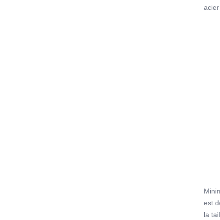
acier
(Vers
MS49
pour 
stadi
être 
l'uti
intég
Mini
est 
la ta