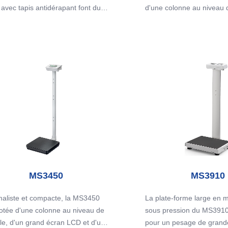
et l'organisation des résul
 avec tapis antidérapant font du
d'une colonne au niveau de
ion non certifiée OIML disponible)
70 une balance économique
d'un grand écran LCD et 
les cliniques très fréquentées. Un
forme en acier avec tapis
omètre de hauteur en option peut
Un stadiomètre de hauteu
fixé à la colonne pour faciliter
peut être fixé pour faciliter
lisation des fonctions BMI et BSA
des fonctions intégrées B
rées de la balance.
MS3450
MS3910
maliste et compacte, la MS3450
La plate-forme large en 
dotée d'une colonne au niveau de
sous pression du MS3910
ille, d'un grand écran LCD et d'une
pour un pesage de grande