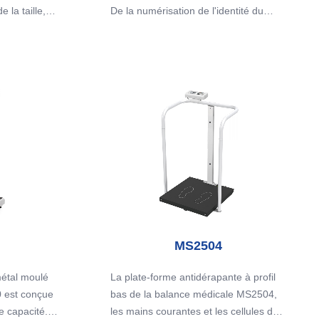
tats.
 la taille,
De la numérisation de l'identité du
d'une plate-
patient via un lecteur de codes-barres
 antidérapant.
au transfert de données sans fil, tout
r en option
est conçu pour réduire la saisie
 l'utilisation
manuelle des données, les erreurs et
MI et BSA.
la charge de travail.
Affichez les résultats sur l'écran
couleur facile à lire et transférez
automatiquement les données vers
votre système EMR.
MS2504
métal moulé
La plate-forme antidérapante à profil
 est conçue
bas de la balance médicale MS2504,
 capacité.
les mains courantes et les cellules de