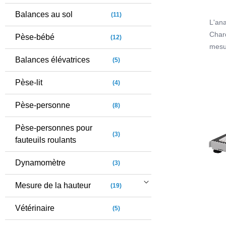
Balances au sol
(11)
L'ana
Char
Pèse-bébé
(12)
mesu
appar
Balances élévatrices
(5)
l'acc
Pèse-lit
(4)
Les r
Pèse-personne
(8)
l'app
autan
Pèse-personnes pour
qui f
(3)
fauteuils roulants
Dynamomètre
(3)
Mesure de la hauteur
(19)
Vétérinaire
(5)