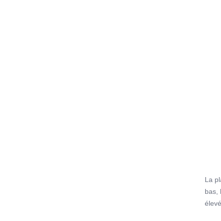
plate
antid
médi
clini
Un s
peut ê
des f
la ba
La pl
bas, 
élev
médi