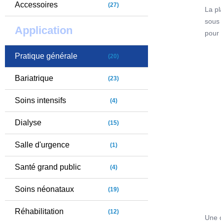
Accessoires
(27)
La pl
sous
Application
pour
L'uni
Pratique générale
être 
(20)
comp
Bariatrique
(23)
bioél
grais
Soins intensifs
(4)
Après
Dialyse
(15)
impri
therm
Salle d'urgence
(1)
l'obt
l'enr
Santé grand public
(4)
Soins néonataux
(19)
Réhabilitation
(12)
Une c