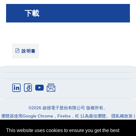
下載
說明書
體組成分析儀
急救移位秤
Email:
info_cec@charder.com.tw
產品資訊
應用領域
Phone:
+886-4-2406-3766
常見問題
最新消息
Fax:
+886-4-2406-5612
關於我們
聯絡我們
©2026
啟德電子股份有限公司
版權所有。
Address:
41262
台中市
大里區
國中路103號
瀏覽器使用Google Chrome，Firefox，IE 11為最佳瀏覽。
隱私權政策
|
條款及細則
This website uses cookies to ensure you get the best