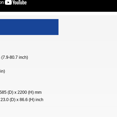
(7.9-80.7 inch)
in)
 585 (D) x 2200 (H) mm
 23.0 (D) x 86.6 (H) inch