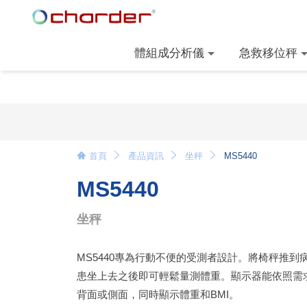
體組成分析儀
急救移位秤
首頁
產品資訊
坐秤
MS5440
MS5440
坐秤
MS5440專為行動不便的受測者設計。將椅秤推到
患坐上去之後即可輕鬆量測體重。顯示器能依照需
背面或側面，同時顯示體重和BMI。