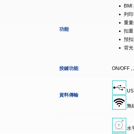
BM
列印
重量
功能
扣重
預扣
背光
按鍵功能
ON/OFF , 
US
資料傳輸
無
水