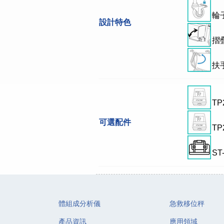
輪
設計特色
摺
扶
TP
可選配件
T
ST
體組成分析儀
急救移位秤
產品資訊
應用領域