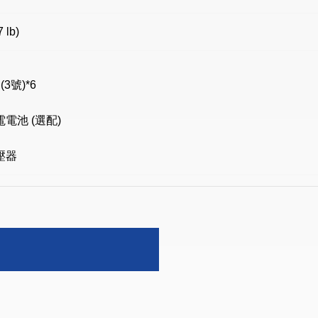
7 lb)
 (3號)*6
電電池 (選配)
壓器