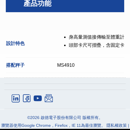
產品功能
身高量測值接傳輸至體重計顯
設計特色
頭部卡尺可摺疊，含固定卡榫
搭配秤子
MS4910
體組成分析儀
急救移位秤
Email:
info_cec@charder.com.tw
產品資訊
應用領域
Phone:
+886-4-2406-3766
常見問題
最新消息
Fax:
+886-4-2406-5612
關於我們
聯絡我們
©2026
啟德電子股份有限公司
版權所有。
Address:
41262
台中市
大里區
國中路103號
瀏覽器使用Google Chrome，Firefox，IE 11為最佳瀏覽。
隱私權政策
|