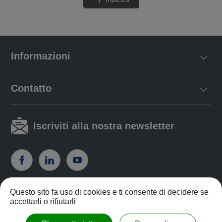
Informazioni
Contatto
Iscriviti alla nostra newsletter
Questo sito fa uso di cookies e ti consente di decidere se
politica sulla riservatezza
|
Politica di servizio
accettarli o rifiutarli
COPYRIGHT ©2026
Charder Electronic Co., Ltd.