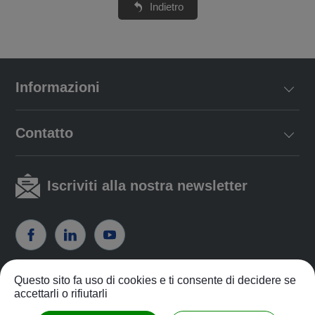
Indietro
Informazioni
Contatto
Iscriviti alla nostra newsletter
Questo sito fa uso di cookies e ti consente di decidere se
politica sulla riservatezza
|
Politica di servizio
accettarli o rifiutarli