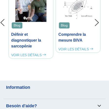
Blog
Blog
Définir et
Comprendre la
G
diagnostiquer la
mesure BIVA
c
sarcopénie
c
VOIR LES DÉTAILS
c
VOIR LES DÉTAILS
V
Information
Analyse de la composition
Échelle de transfert des
Besoin d'aide?
corporelle
patients