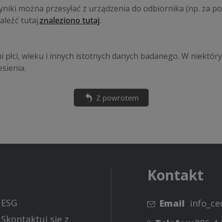
wyniki można przesyłać z urządzenia do odbiornika (np. za po
eźć tutaj.
znaleziono tutaj
.
płci, wieku i innych istotnych danych badanego. W niektóry
sienia.
Z powrotem
Kontakt
ESG
Email
info_c
Skontaktuj się z