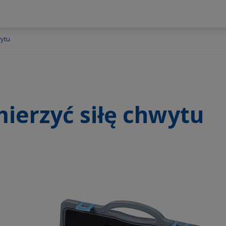
wytu
ierzyć siłę chwytu