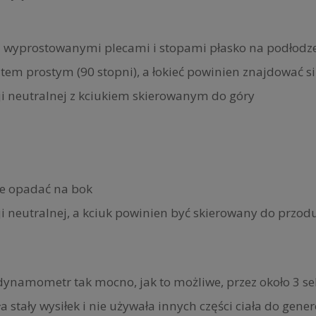
z wyprostowanymi plecami i stopami płasko na podłodze
 prostym (90 stopni), a łokieć powinien znajdować się 
i neutralnej z kciukiem skierowanym do góry
ie opadać na bok
 neutralnej, a kciuk powinien być skierowany do przodu
a dynamometr tak mocno, jak to możliwe, przez około 3 s
stały wysiłek i nie używała innych części ciała do gene