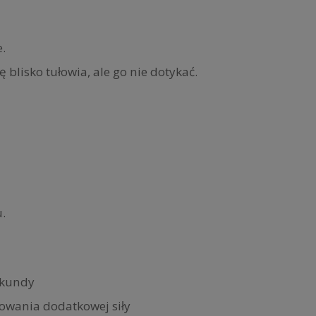
.
blisko tułowia, ale go nie dotykać.
.
ekundy
rowania dodatkowej siły