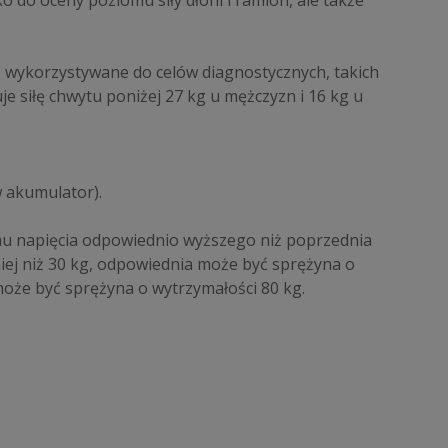
o do oceny poziomu siły dłoni i ramion, ale także
są wykorzystywane do celów diagnostycznych, takich
e siłę chwytu poniżej 27 kg u mężczyzn i 16 kg u
w akumulator).
omu napięcia odpowiednio wyższego niż poprzednia
iej niż 30 kg, odpowiednia może być sprężyna o
może być sprężyna o wytrzymałości 80 kg.