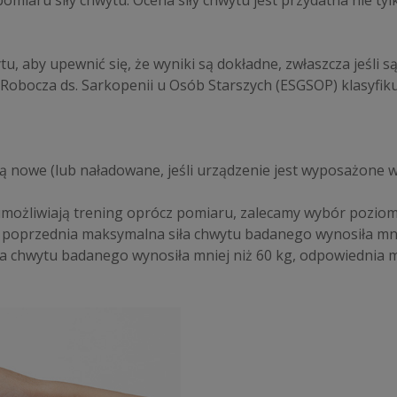
iaru siły chwytu. Ocena siły chwytu jest przydatna nie tylk
u, aby upewnić się, że wyniki są dokładne, zwłaszcza jeśli 
Robocza ds. Sarkopenii u Osób Starszych (ESGSOP) klasyfikuj
 są nowe (lub naładowane, jeśli urządzenie jest wyposażone 
 umożliwiają trening oprócz pomiaru, zalecamy wybór pozi
i poprzednia maksymalna siła chwytu badanego wynosiła mn
ła chwytu badanego wynosiła mniej niż 60 kg, odpowiednia 