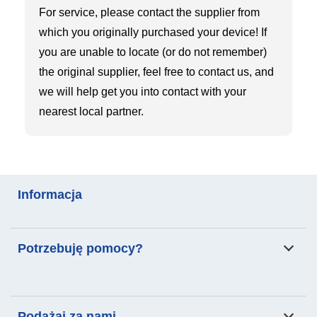
For service, please contact the supplier from
which you originally purchased your device! If
you are unable to locate (or do not remember)
the original supplier, feel free to contact us, and
we will help get you into contact with your
nearest local partner.
Informacja
Analiza składu ciała
Skala do przenoszenia
Potrzebuję pomocy?
pacjentów
Produkty
Podanie
Autoryzowany Dystrybutor: SKLEP DLA LEKARZA sp. z
Producent: Charder Electronic Co., Ltd.
Wsparcie
Aktualności
o.o.
Podążaj za nami