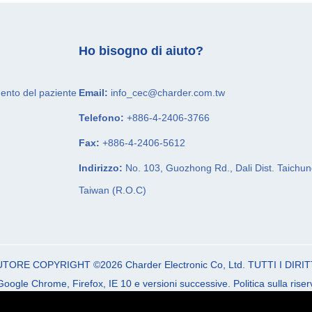
Ho bisogno di aiuto?
mento del paziente
Email:
info_cec@charder.com.tw
Telefono:
+886-4-2406-3766
Fax:
+886-4-2406-5612
Indirizzo:
No. 103, Guozhong Rd.,
Dali Dist.
Taichun
Taiwan (R.O.C)
AUTORE COPYRIGHT ©2026
Charder Electronic Co, Ltd.
TUTTI I DIRIT
Google Chrome, Firefox, IE 10 e versioni successive.
Politica sulla rise