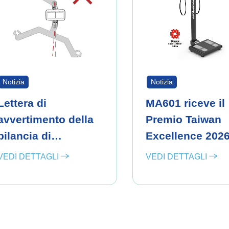
Notizia
Notizia
Lettera di
MA601 riceve il
avvertimento della
Premio Taiwan
bilancia di
Excellence 202
sollevamento
VEDI DETTAGLI
VEDI DETTAGLI