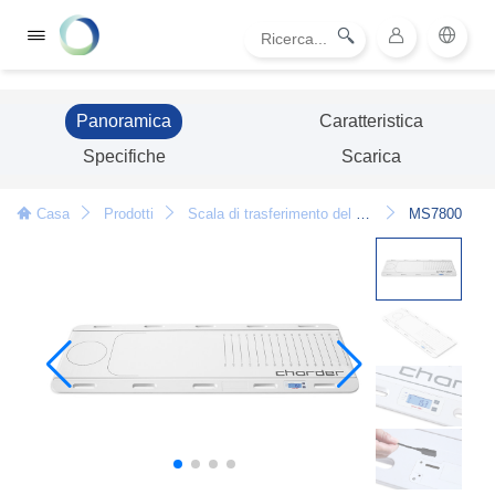
Panoramica
Caratteristica
Specifiche
Scarica
Casa
Prodotti
Scala di trasferimento del pa
MS7800
ziente