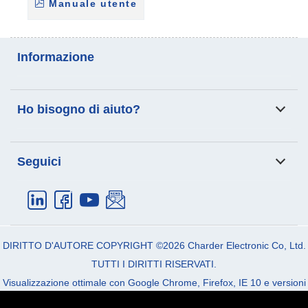
Manuale utente
Informazione
Analisi della composizione
Scala di trasferimento del
Ho bisogno di aiuto?
corporea
paziente
Prodotti
Applicazione
Email:
info_cec@charder.com.tw
Seguici
Supporto
Notizia
Telefono:
+886-4-2406-3766
Chi siamo
Contattaci
Fax:
+886-4-2406-5612
Indirizzo:
No. 103, Guozhong Rd.,
Dali Dist.
Taichung City
41262
Taiwan (R.O.C)
DIRITTO D'AUTORE COPYRIGHT ©2026
Charder Electronic Co, Ltd.
TUTTI I DIRITTI RISERVATI.
Visualizzazione ottimale con Google Chrome, Firefox, IE 10 e versioni
successive.
Politica sulla riservatezza
|
Termini & Condizioni