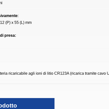
mi
ivamente
:
212 (P) x 55 (L) mm
 di presa:
teria ricaricabile agli ioni di litio CR123A (ricarica tramite cavo
odotto