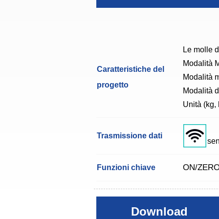
Le molle d
Modalità M
Caratteristiche del
Modalità m
progetto
Modalità d
Unità (kg, 
Trasmissione dati
sen
ON/ZERO
Funzioni chiave
Download