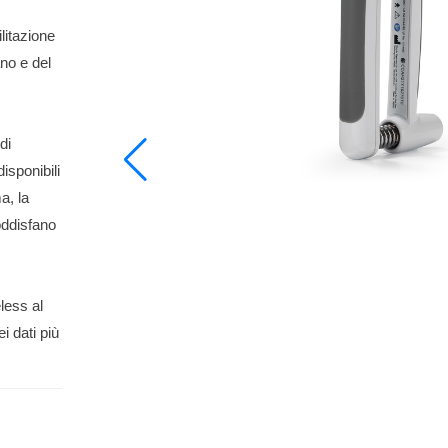
ilitazione
ano e del
di
isponibili
a, la
oddisfano
less al
 dati più