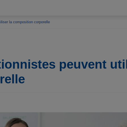
liser la composition corporelle
onnistes peuvent util
elle