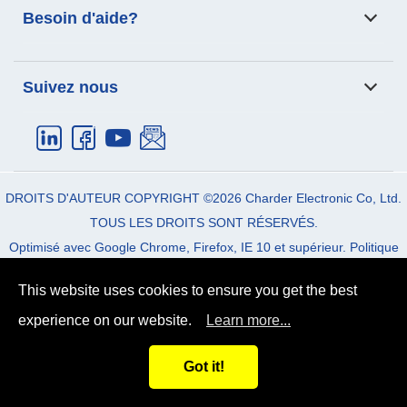
Besoin d'aide?
corporelle
patients
Des produits
Application
Email:
info_cec@charder.com.tw
Suivez nous
Soutien
Des nouvelles
Téléphoner:
+886-4-2406-3766
À propos de nous
Nous contacter
Fax:
+886-4-2406-5612
Address:
No. 103, Guozhong Rd.,
Dali Dist.
Taichung City
41262
Taiwan (R.O.C)
DROITS D'AUTEUR COPYRIGHT ©2026
Charder Electronic Co, Ltd.
TOUS LES DROITS SONT RÉSERVÉS.
Optimisé avec Google Chrome, Firefox, IE 10 et supérieur.
Politique
de Confidentialité
|
Termes et Conditions
This website uses cookies to ensure you get the best
experience on our website.
Learn more...
Got it!