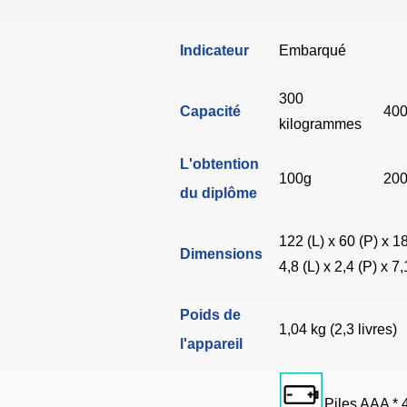
Indicateur
Embarqué
300
Capacité
400
kilogrammes
L'obtention
100g
20
du diplôme
122 (L) x 60 (P) x 
Dimensions
4,8 (L) x 2,4 (P) x 7
Poids de
1,04 kg (2,3 livres)
l'appareil
Piles AAA * 