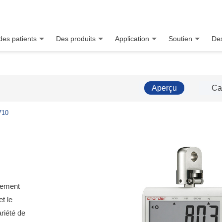
des patients
Des produits
Application
Soutien
Des
Aperçu
Ca
710
lement
et le
riété de