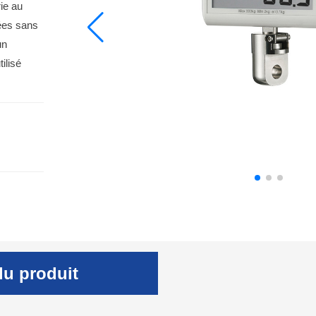
ie au
nées sans
un
ilisé
du produit