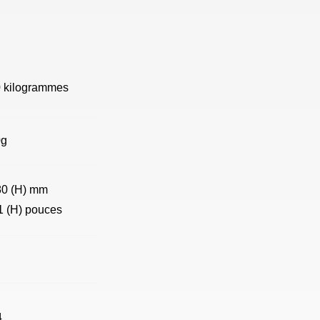
 kilogrammes
0g
180 (H) mm
,1 (H) pouces
4