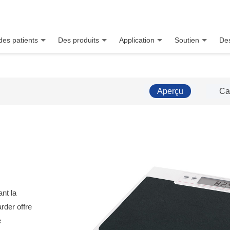
des patients
Des produits
Application
Soutien
Des
Aperçu
Ca
ant la
der offre
e