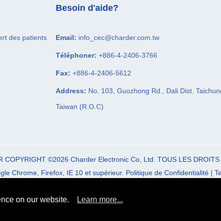
Besoin d'aide?
ert des patients
Email:
info_cec@charder.com.tw
Téléphoner:
+886-4-2406-3766
Fax:
+886-4-2406-5612
Address:
No. 103, Guozhong Rd.,
Dali Dist.
Taichun
Taiwan (R.O.C)
R COPYRIGHT ©2026
Charder Electronic Co, Ltd.
TOUS LES DROITS
le Chrome, Firefox, IE 10 et supérieur.
Politique de Confidentialité
|
Te
ence on our website.
Learn more...