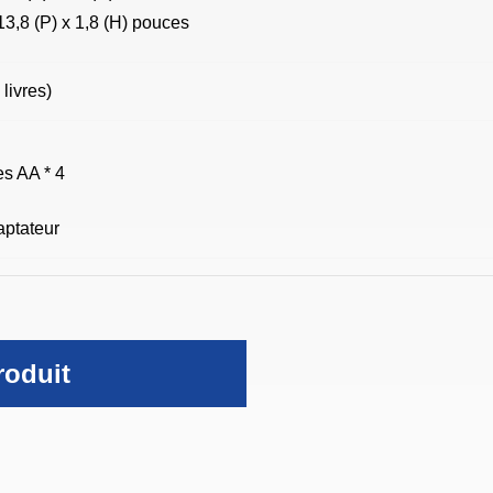
 13,8 (P) x 1,8 (H) pouces
 livres)
es AA * 4
ptateur
roduit