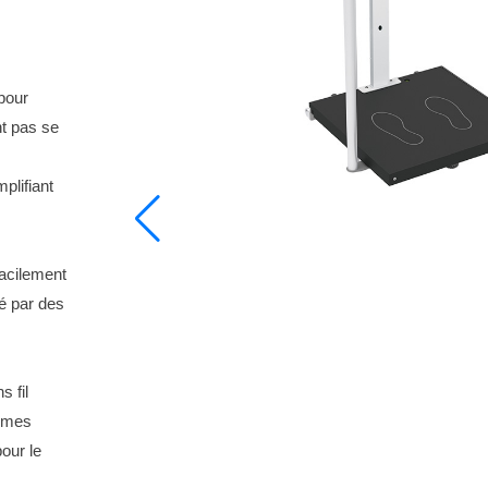
pour
nt pas se
plifiant
facilement
té par des
 fil
tèmes
pour le