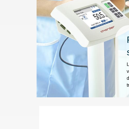
L
v
d
t