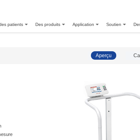
des patients
Des produits
Application
Soutien
Des
Aperçu
Ca
n
mesure