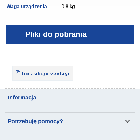
Waga urządzenia
0,8 kg
Pliki do pobrania
Instrukcja obsługi
Informacja
Analiza składu ciała
Skala do przenoszenia
Potrzebuję pomocy?
pacjentów
Produkty
Podanie
Autoryzowany Dystrybutor: SKLEP DLA LEKARZA sp. z