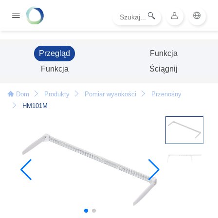
Przegląd
Funkcja
Funkcja
Ściągnij
Dom
Produkty
Pomiar wysokości
Przenośny
HM101M