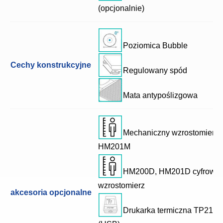
(opcjonalnie)
Poziomica Bubble
Cechy konstrukcyjne
Regulowany spód
Mata antypoślizgowa
Mechaniczny wzrostomierz
HM201M
HM200D, HM201D cyfrowy
wzrostomierz
akcesoria opcjonalne
Drukarka termiczna TP2100