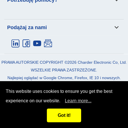
pacjentów
Produkty
Podanie
Autoryzowany Dystrybutor: SKLEP DLA LEKARZA sp. z
Producent: Charder Electronic Co., Ltd.
Wsparcie
Aktualności
o.o.
Podążaj za nami
Email:
info_cec@charder.com.tw
O nas
Skontaktuj się z nami
E-mail:
sklep@sklepdlalekarza.pl
Telefon:
+886-4-2406-3766
Telefon:
61 670 31 96
Faks:
+886-4-2406-5612
Adres:
Junikowska 64 60-163 Poznań
PRAWA AUTORSKIE COPYRIGHT ©2026
Charder Electronic Co, Ltd.
Adres:
No. 103, Guozhong Rd.,
Dali Dist.
Taichung City
41262
sklepdlalekarza.com
WSZELKIE PRAWA ZASTRZEŻONE.
Taiwan (R.O.C)
Najlepiej oglądać w Google Chrome, Firefox, IE 10 i nowszych.
Polityka prywatności
|
Zasady i Warunki
This website uses cookies to ensure you get the best
experience on our website.
Learn more...
Got it!