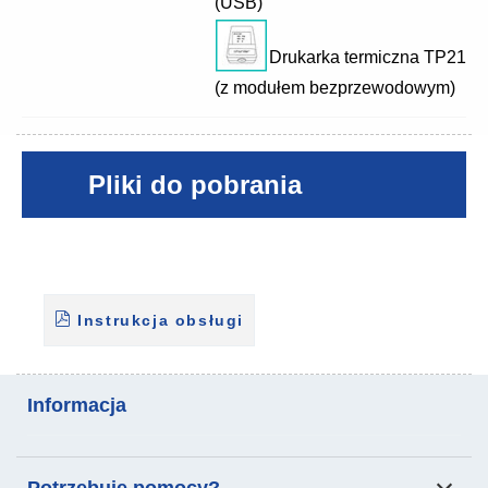
(USB)
Drukarka termiczna TP2110
(z modułem bezprzewodowym)
Pliki do pobrania
Instrukcja obsługi
Informacja
Analiza składu ciała
Skala do przenoszenia
Potrzebuję pomocy?