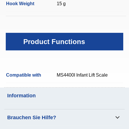
Hook Weight
15 g
Product Functions
Compatible with
MS4400I Infant Lift Scale
Information
Analyse der
Patienten-Transfer-Skala
Brauchen Sie Hilfe?
Körperzusammensetzung