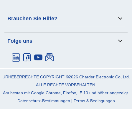
Analyse der
Patienten-Transfer-Skala
Brauchen Sie Hilfe?
Körperzusammensetzung
Produkte
Anwendung
Email:
info_cec@charder.com.tw
Folge uns
Unterstützung
Nachrichten
Telefon:
+886-4-2406-3766
Über uns
Kontaktiere uns
Fax:
+886-4-2406-5612
Adresse:
No. 103, Guozhong Rd.,
Dali Dist.
Taichung City
41262
Taiwan (R.O.C)
URHEBERRECHTE COPYRIGHT ©2026
Charder Electronic Co, Ltd.
ALLE RECHTE VORBEHALTEN.
Am besten mit Google Chrome, Firefox, IE 10 und höher angezeigt.
Datenschutz-Bestimmungen
|
Terms & Bedingungen